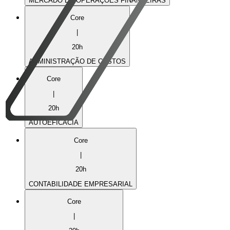
MERCADO DE OPERAÇÕES FINANCEIRAS
Core
|
20
h
ADMINISTRAÇÃO DE CUSTOS
Core
|
20
h
AUTOEFICÁCIA
Core
|
20
h
CONTABILIDADE EMPRESARIAL
Core
|