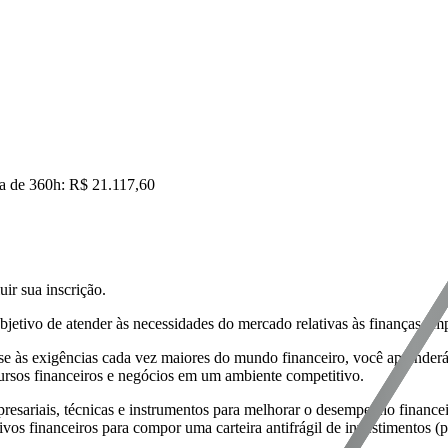
ia de
360h
:
R$ 21.117,60
ir sua inscrição.
etivo de atender às necessidades do mercado relativas às finanças emp
ise às exigências cada vez maiores do mundo financeiro, você aprende
cursos financeiros e negócios em um ambiente competitivo.
mpresariais, técnicas e instrumentos para melhorar o desempenho financ
tivos financeiros para compor uma carteira antifrágil de investimentos (p