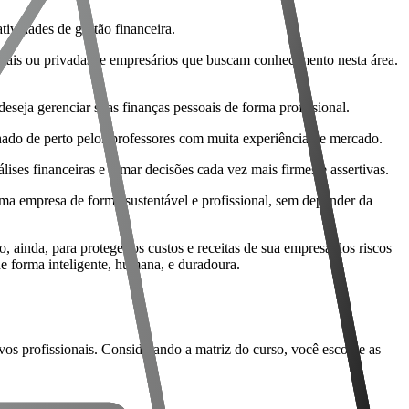
tividades de gestão financeira.
tais ou privadas, e empresários que buscam conhecimento nesta área.
eseja gerenciar suas finanças pessoais de forma profissional.
anhado de perto pelos professores com muita experiência de mercado.
ises financeiras e tomar decisões cada vez mais firmes e assertivas.
ma empresa de forma sustentável e profissional, sem depender da
, ainda, para proteger os custos e receitas de sua empresa dos riscos
de forma inteligente, humana, e duradoura.
s profissionais. Considerando a matriz do curso, você escolhe as