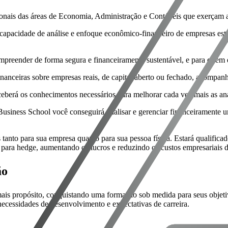
ionais das áreas de Economia, Administração e Contábeis que exerçam a
capacidade de análise e enfoque econômico-financeiro de empresas esta
preender de forma segura e financeiramente sustentável, e para quem d
financeiras sobre empresas reais, de capital aberto ou fechado, acomp
eberá os conhecimentos necessários para melhorar cada vez mais as anál
siness School você conseguirá analisar e gerenciar financeiramente u
anto para sua empresa quanto para sua pessoa física. Estará qualificado
os para hedge, aumentando os lucros e reduzindo os custos empresariais 
ão
is propósito, conquistando uma formação sob medida para seus objetivo
 necessidades de desenvolvimento e expectativas de carreira.