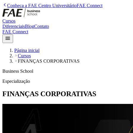
Conheça a
FAE Centro Universitário
FAE Connect
Cursos
Diferenciais
Blog
Contato
FAE Connect
Página inicial
Cursos
FINANÇAS CORPORATIVAS
Business School
Especialização
FINANÇAS CORPORATIVAS