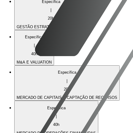
Específica
|
20
h
GESTÃO ESTRATÉGICA DE CUSTOS
Específica
|
40
h
M&A E VALUATION
Específica
|
20
h
MERCADO DE CAPITAIS & CAPTAÇÃO DE RECURSOS
Específica
|
40
h