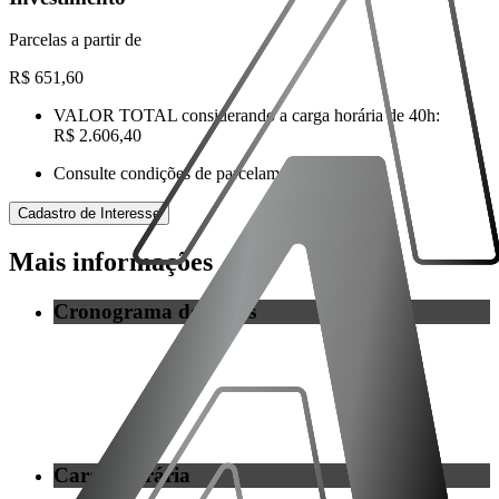
Parcelas a partir de
R$ 651,60
VALOR TOTAL
considerando a carga horária de
40h
:
R$ 2.606,40
Consulte condições de parcelamento.
Cadastro de Interesse
Mais
informações
Cronograma de Aulas
Carga Horária