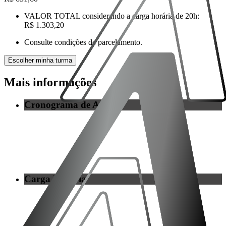
VALOR TOTAL
considerando a carga horária de
20h
:
R$ 1.303,20
Consulte condições de parcelamento.
Escolher minha turma
Mais
informações
Cronograma de Aulas
Carga Horária